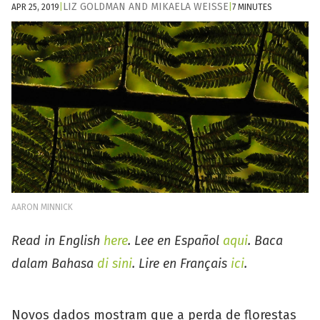
LIZ GOLDMAN
AND
MIKAELA WEISSE
APR 25, 2019
|
|
7 MINUTES
AARON MINNICK
Read in English
here
. Lee en Español
aqui
. Baca
dalam Bahasa
di sini
. Lire en Français
ici
.
Novos dados mostram que a perda de florestas