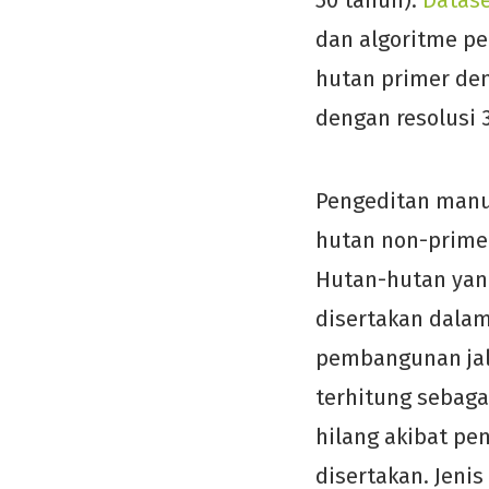
50 tahun).
Datase
dan algoritme pe
hutan primer den
dengan resolusi 
Pengeditan manu
hutan non-primer
Hutan-hutan yang
disertakan dalam
pembangunan jal
terhitung sebaga
hilang akibat pe
disertakan. Jenis