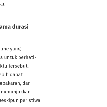
ar.
ama durasi
itme yang
a untuk berhati-
ktu tersebut,
lebih dapat
kebakaran, dan
17 menunjukkan
Meskipun peristiwa