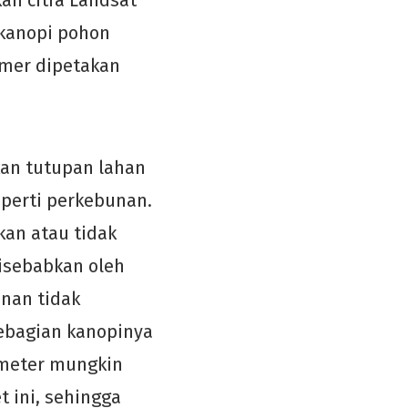
an citra Landsat
 kanopi pohon
imer dipetakan
an tutupan lahan
eperti perkebunan.
an atau tidak
isebabkan oleh
nan tidak
sebagian kanopinya
0 meter mungkin
t ini, sehingga