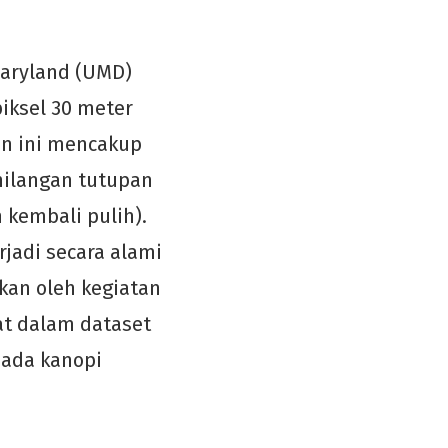
Maryland (UMD)
iksel 30 meter
an ini mencakup
hilangan tutupan
kembali pulih).
jadi secara alami
kan oleh kegiatan
at dalam dataset
pada kanopi