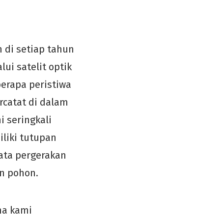
 di setiap tahun
ui satelit optik
berapa peristiwa
rcatat di dalam
i seringkali
liki tutupan
ata pergerakan
an pohon.
na kami