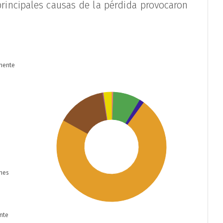
principales causas de la pérdida provocaron
anente
ones
ante