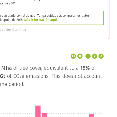
nte de 2001
 cambiado con el tiempo. Tenga cuidado al comparar los datos
 después de 2015.
Más información aquí
.
% de dosel arbóreo
6 Mha
of tree cover, equivalent to a
15%
of
 Gt
of CO₂e emissions. This does not account
ame period.