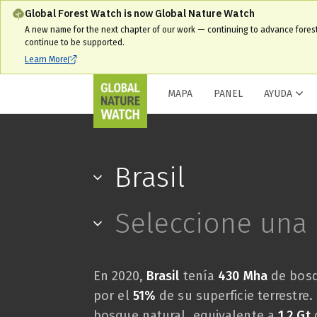
Global Forest Watch is now Global Nature Watch
A new name for the next chapter of our work — continuing to advance fores
continue to be supported.
Learn More
MAPA
PANEL
AYUDA
Brasil
Seleccione una 
En 2020,
Brasil
tenía
430 Mha
de bosq
por el
51%
de su superficie terrestre.
bosque natural, equivalente a
1.2 Gt
d