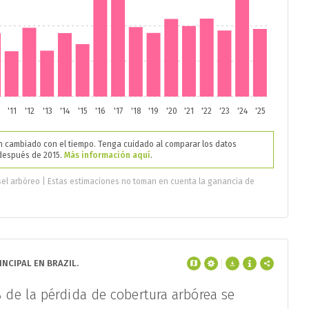
'11
'12
'13
'14
'15
'16
'17
'18
'19
'20
'21
'22
'23
'24
'25
 cambiado con el tiempo. Tenga cuidado al comparar los datos
 después de 2015.
Más información aquí
.
sel arbóreo | Estas estimaciones no toman en cuenta la ganancia de
NCIPAL EN BRAZIL.
%
de la pérdida de cobertura arbórea se