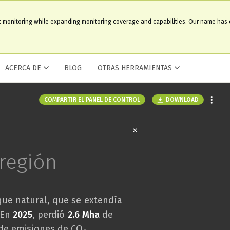
t monitoring while expanding monitoring coverage and capabilities. Our name has
ACERCA DE
BLOG
OTRAS HERRAMIENTAS
DOWNLOAD
COMPARTIR EL PANEL DE CONTROL
región
ue natural, que se extendía
 En
2025
, perdió
2.6 Mha
de
e emisiones de CO₂.