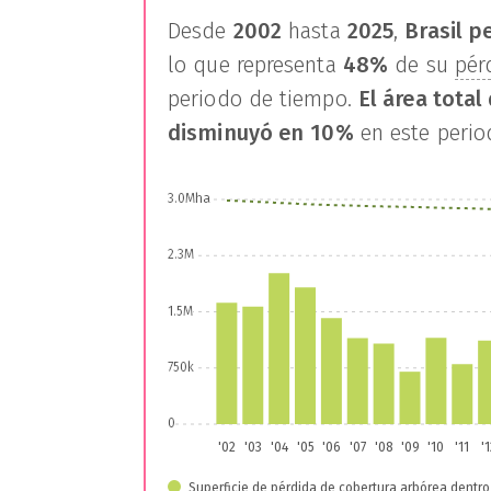
Desde
2002
hasta
2025
,
Brasil
pe
lo que representa
48%
de su
pér
periodo de tiempo.
El área tota
disminuyó en
10%
en este perio
3.0Mha
2.3M
1.5M
750k
0
'02
'03
'04
'05
'06
'07
'08
'09
'10
'11
'
Superficie de pérdida de cobertura arbórea dentro