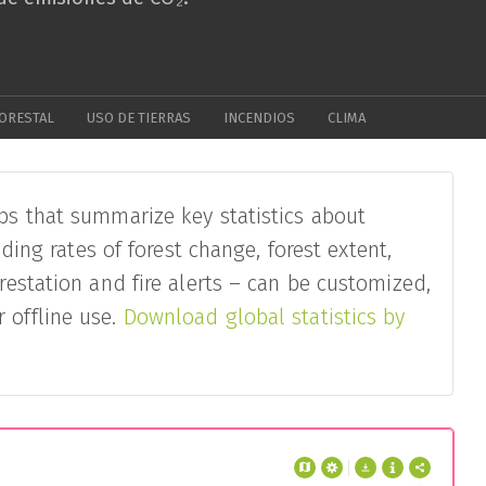
ORESTAL
USO DE TIERRAS
INCENDIOS
CLIMA
ps that summarize key statistics about
luding rates of forest change, forest extent,
restation and fire alerts – can be customized,
 offline use.
Download global statistics by