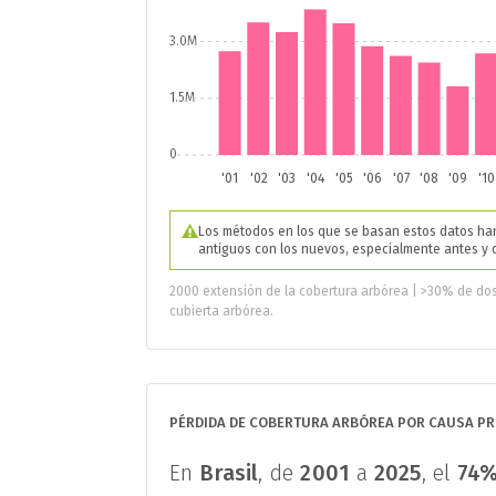
3.0M
1.5M
0
'01
'02
'03
'04
'05
'06
'07
'08
'09
'10
Los métodos en los que se basan estos datos han
antiguos con los nuevos, especialmente antes y
2000 extensión de la cobertura arbórea | >30% de do
cubierta arbórea.
PÉRDIDA DE COBERTURA ARBÓREA POR CAUSA PRI
En
Brasil
, de
2001
a
2025
, el
74