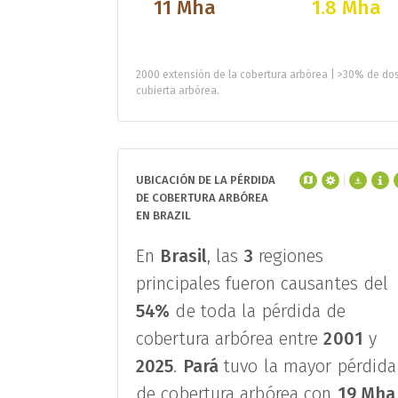
11 Mha
1.8 Mha
2000 extensión de la cobertura arbórea | >30% de do
cubierta arbórea.
UBICACIÓN DE LA PÉRDIDA
DE COBERTURA ARBÓREA
EN BRAZIL
En
Brasil
, las
3
regiones
principales fueron causantes del
54%
de toda la pérdida de
cobertura arbórea entre
2001
y
2025
.
Pará
tuvo la mayor pérdida
de cobertura arbórea con
19 Mha