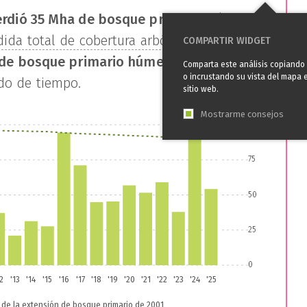
rdió
35 Mha
de bosque primario húmedo
,
dida total de cobertura arbórea
en el mismo
COMPARTIR WIDGET
l de bosque primario húmedo en
Brasil
Comparta este análisis copiando
o incrustando su vista del mapa 
do de tiempo.
sitio web.
Mostrarme consejos
100%
75
50
25
0
12
'13
'14
'15
'16
'17
'18
'19
'20
'21
'22
'23
'24
'25
 de la extensión de bosque primario de 2001