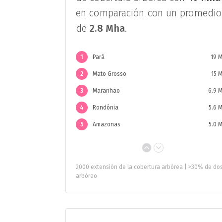
en comparación con un promedio
de
2.8 Mha
.
1
Pará
19 
2
Mato Grosso
15 
3
Maranhão
6.9 
4
Rondônia
5.6 
5
Amazonas
5.0 
2000 extensión de la cobertura arbórea | >30% de do
arbóreo