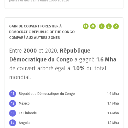
pertes et des gains entre 2000 et 2020
GAIN DE COUVERT FORESTIER À
DEMOCRATIC REPUBLIC OF THE CONGO
COMPARÉ AUX AUTRES ZONES
Entre
2000
et 2020,
République
Démocratique du Congo
a gagné
1.6 Mha
de couvert arboré égal à
1.0%
du total
mondial.
11
République Démocratique du Congo
1.6 Mha
12
México
1.4 Mha
13
La Finlande
1.4 Mha
14
Angola
1.2 Mha