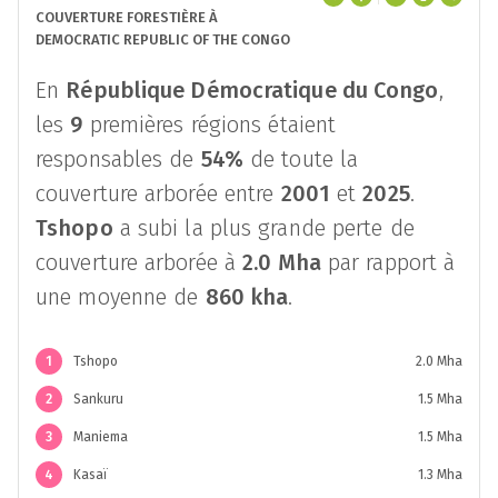
COUVERTURE FORESTIÈRE À
DEMOCRATIC REPUBLIC OF THE CONGO
En
République Démocratique du Congo
,
les
9
premières régions étaient
responsables de
54%
de toute la
couverture arborée entre
2001
et
2025
.
Tshopo
a subi la plus grande perte de
couverture arborée à
2.0 Mha
par rapport à
une moyenne de
860 kha
.
1
Tshopo
2.0 Mha
2
Sankuru
1.5 Mha
3
Maniema
1.5 Mha
4
Kasaï
1.3 Mha