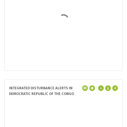
et
22 Mha
à cause de tous les autres
facteurs de perte. L'année présentant la
plus grande perte de couverture arborée
due aux incendies au cours de cette
période est
2024
avec
95 kha
de pertes
dues aux incendies —
7.0%
de toutes les
pertes de couverture arborée pour cette
année.
1.6Mha
1.2M
800k