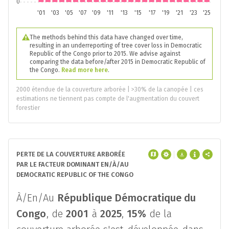
0
'01
'03
'05
'07
'09
'11
'13
'15
'17
'19
'21
'23
'25
The methods behind this data have changed over time,
resulting in an underreporting of tree cover loss in Democratic
Republic of the Congo prior to 2015. We advise against
comparing the data before/after 2015 in Democratic Republic of
the Congo.
Read more here
.
2000 étendue de la couverture arborée | >30% de la canopée | ces
estimations ne tiennent pas compte de l'augmentation du couvert
forestier
PERTE DE LA COUVERTURE ARBORÉE
PAR LE FACTEUR DOMINANT EN/À/AU
DEMOCRATIC REPUBLIC OF THE CONGO
À/En/Au
République Démocratique du
Congo
, de
2001
à
2025
,
15%
de la