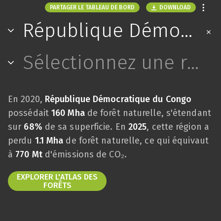
DOWNLOAD
PARTAGER LE TABLEAU DE BORD
République Démocratique du Congo
Sélectionnez une région
En 2020,
République Démocratique du Congo
possédait
160 Mha
de forêt naturelle, s'étendant
sur
68%
de sa superficie. En
2025
, cette région a
perdu
1.1 Mha
de forêt naturelle, ce qui équivaut
à
770 Mt
d'émissions de CO₂.
EXPLORER L'ATLAS DES
FORÊTS