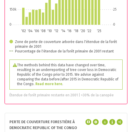
150k
25
0
0
'02
'04
'06
'08
'10
'12
'14
'16
'18
'20
'22
'25
Zone de perte de couverture arborée dans l'étendue de la forêt
primaire de 2001
Pourcentage de l'étendue de la forêt primaire de 2001 restant
The methods behind this data have changed over time,
resulting in an underreporting of tree cover loss in Democratic
Republic of the Congo prior to 2015. We advise against
comparing the data before/after 2015 in Democratic Republic of
the Congo.
Read more here
.
Étendue de forêt primaire restante en 2001 | >30% de la canopée
PERTE DE COUVERTURE FORESTIÈRE À
DEMOCRATIC REPUBLIC OF THE CONGO