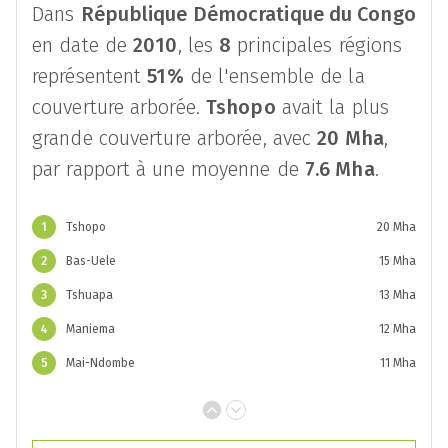
Dans
République Démocratique du Congo
en date de
2010
, les
8
principales régions
représentent
51%
de l'ensemble de la
couverture arborée.
Tshopo
avait la plus
grande couverture arborée, avec
20 Mha
,
par rapport à une moyenne de
7.6 Mha
.
1
Tshopo
20 Mha
2
Bas-Uele
15 Mha
3
Tshuapa
13 Mha
4
Maniema
12 Mha
5
Mai-Ndombe
11 Mha