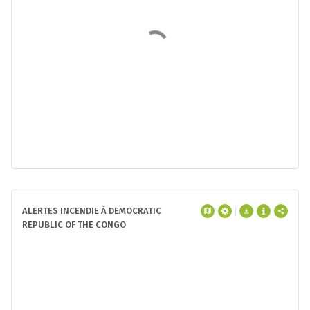
400k
0
'01
'03
'05
'07
'09
'11
'13
'15
'17
'19
'21
'23
'25
The methods behind this data have changed over time,
resulting in an underreporting of tree cover loss in Democratic
Republic of the Congo prior to 2015. We advise against
comparing the data before/after 2015 in Democratic Republic of
the Congo.
Read more here
.
>30% de la canopée
INTEGRATED DISTURBANCE ALERTS IN
DEMOCRATIC REPUBLIC OF THE CONGO