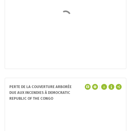
PERTE DE LA COUVERTURE ARBORÉE
DUE AUX INCENDIES À DEMOCRATIC
REPUBLIC OF THE CONGO
De
2001
à
2025
,
République
Démocratique du Congo
a perdu
580 kha
de couverture arborée dues aux incendies