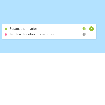
Bosques primarios
Pérdida de cobertura arbórea
PANELES DE
MAPA
TEMAS
BLOG
ACERCA
AYUDA
CONTROL
CONTÁCTENOS