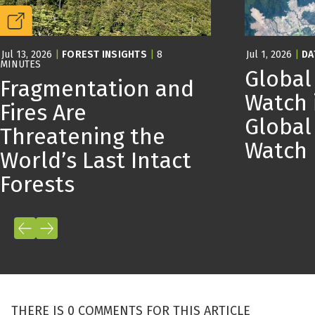
Jul 13, 2026
|
FOREST INSIGHTS
|
8
Jul 1, 2026
|
DA
MINUTES
Global
Fragmentation and
Watch 
Fires Are
Global
Threatening the
Watch
World’s Last Intact
Forests
THERE IS 0 COMMENTS FOR THIS ARTICLE