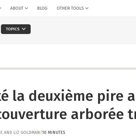
ABOUT
BLOG
OTHER TOOLS
TOPICS
té la deuxième pire 
couverture arborée t
SE
AND
LIZ GOLDMAN
|
10 MINUTES