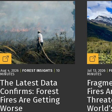
Aug 4, 2026
|
FOREST INSIGHTS
|
10
Jul 13, 2026
|
F
MINUTES
MINUTES
The Latest Data
Fragme
Confirms: Forest
Fires A
Fires Are Getting
Threat
Worse
World’