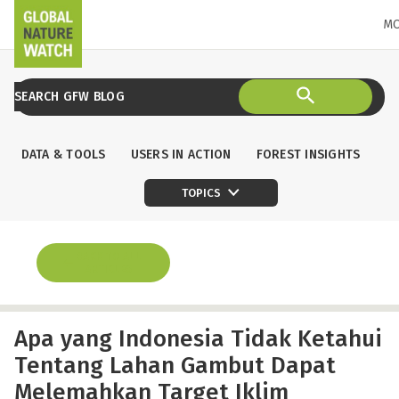
M
DATA & TOOLS
USERS IN ACTION
FOREST INSIGHTS
TOPICS
BACK TO ALL
ARTICLES
Apa yang Indonesia Tidak Ketahui
Tentang Lahan Gambut Dapat
Melemahkan Target Iklim