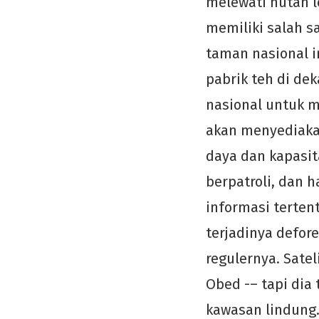
melewati hutan l
memiliki salah s
taman nasional i
pabrik teh di de
nasional untuk 
akan menyediaka
daya dan kapasit
berpatroli, dan h
informasi terten
terjadinya defor
regulernya. Sate
Obed -– tapi dia
kawasan lindung