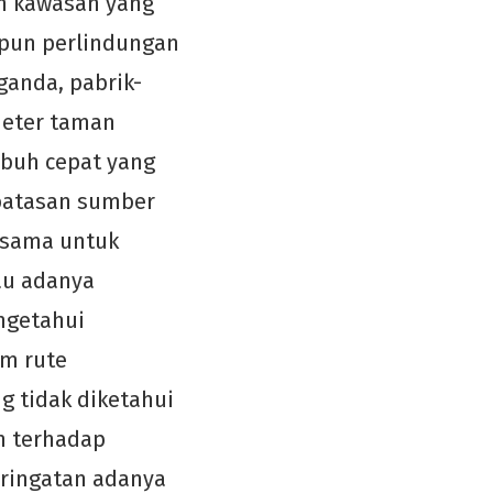
ah kawasan yang
kipun perlindungan
ganda, pabrik-
meter taman
buh cepat yang
batasan sumber
g sama untuk
tau adanya
ngetahui
am rute
g tidak diketahui
n terhadap
eringatan adanya