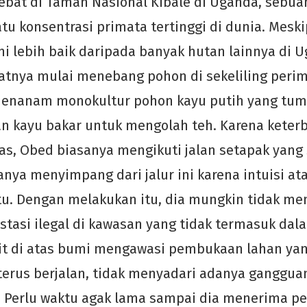
ebat di Taman Nasional Kibale di Uganda, sebu
atu konsentrasi primata tertinggi di dunia. Mes
ni lebih baik daripada banyak hutan lainnya di U
katnya mulai menebang pohon di sekeliling peri
menanam monokultur pohon kayu putih yang tum
n kayu bakar untuk mengolah teh. Karena keter
as, Obed biasanya mengikuti jalan setapak yan
anya menyimpang dari jalur ini karena intuisi a
tu. Dengan melakukan itu, dia mungkin tidak me
estasi ilegal di kawasan yang tidak termasuk dal
lit di atas bumi mengawasi pembukaan lahan yan
 terus berjalan, tidak menyadari adanya ganggua
. Perlu waktu agak lama sampai dia menerima p