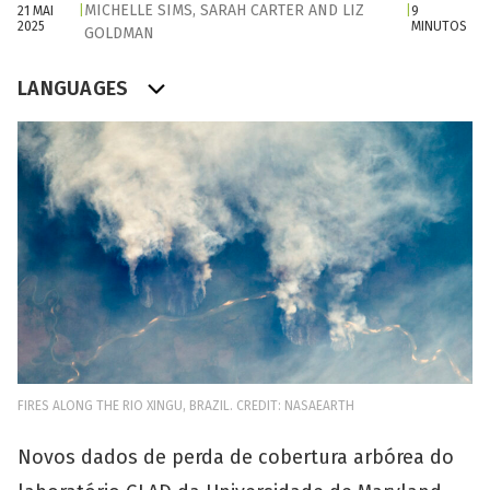
MICHELLE SIMS
,
SARAH CARTER
AND
LIZ
21 MAI
|
|
9
2025
MINUTOS
GOLDMAN
LANGUAGES
FIRES ALONG THE RIO XINGU, BRAZIL. CREDIT: NASAEARTH
Novos dados de perda de cobertura arbórea do