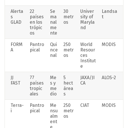
Alerta
22 
Se
30 
Univer
Landsa
s 
países 
ma
metr
sity of 
t
GLAD
en los 
nal
os
Maryla
trópic
me
nd
os
nte
FORM
Pantro
Qui
250 
World 
MODIS
A
pical
nce
metr
Resour
nal
os
ces 
Institut
e
JJ 
77 
Me
5 
JAXA/JI
ALOS-2
FAST
países 
s y 
hect
CA
tropic
me
área
ales
dio
s
Terra-
Pantro
Me
250 
CIAT
MODIS
i
pical
nsu
metr
alm
os
ent
e