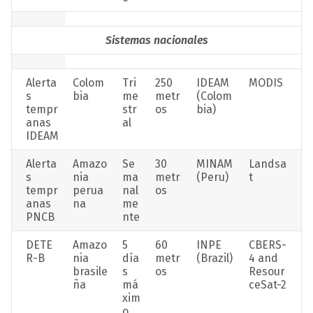
Sistemas nacionales
Alerta
Colom
Tri
250 
IDEAM 
MODIS
s 
bia
me
metr
(Colom
tempr
str
os
bia)
anas 
al
IDEAM
Alerta
Amazo
Se
30 
MINAM 
Landsa
s 
nia 
ma
metr
(Peru)
t
tempr
perua
nal
os
anas 
na
me
PNCB
nte
DETE
Amazo
5 
60 
INPE 
CBERS-
R-B
nia 
día
metr
(Brazil)
4 and 
brasile
s 
os
Resour
ña
má
ceSat-2
xim
o